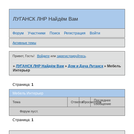
ЛУГАНСК ЛНР Найдём Вам
Форум
Участники
Поиск
Регистрация
Войти
Активные темы
Привет, Гость!
Войдите
или
зарегистрируйтесь
.
»
ЛУГАНСК ЛНР Найдём Вам
»
Дом и Дача Луганск
»
Мебель
Интерьер
Страница:
1
Мебель Интерьер
Последнее
Тема
Ответов
Просмотров
сообщение
Форум пуст.
Страница:
1