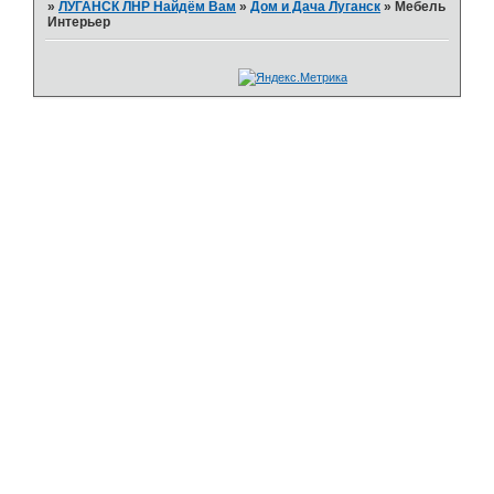
»
ЛУГАНСК ЛНР Найдём Вам
»
Дом и Дача Луганск
»
Мебель
Интерьер